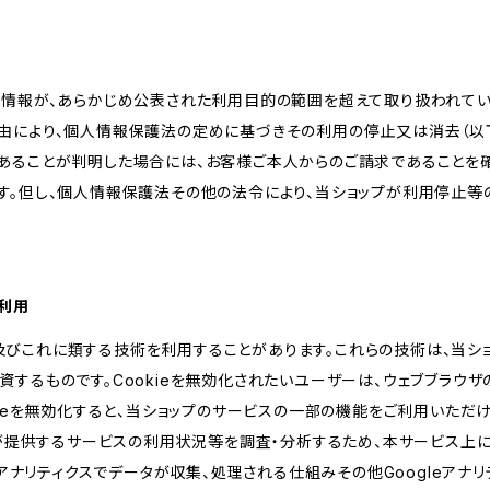
人情報が、あらかじめ公表された利用目的の範囲を超えて取り扱われて
由により、個人情報保護法の定めに基づきその利用の停止又は消去（以下
あることが判明した場合には、お客様ご本人からのご請求であることを
す。但し、個人情報保護法その他の法令により、当ショップが利用停止等
の利用
kie及びこれに類する技術を利用することがあります。これらの技術は、当
するものです。Cookieを無効化されたいユーザーは、ウェブブラウザの
kieを無効化すると、当ショップのサービスの一部の機能をご利用いただ
が提供するサービスの利用状況等を調査・分析するため、本サービス上に Goog
leアナリティクスでデータが収集、処理される仕組みその他Googleアナ